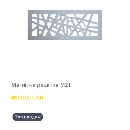
Магнітна решітка M21
₴550.00 UAH
Топ продаж