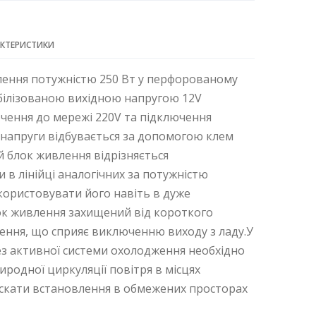
АКТЕРИСТИКИ
ення потужністю 250 Вт у перфорованому
абілізованою вихідною напругою 12V
ючення до мережі 220V та підключення
 напруги відбувається за допомогою клем
й блок живлення відрізняється
в лінійці аналогічних за потужністю
користовувати його навіть в дуже
ок живлення захищений від короткого
ення, що сприяє виключенню виходу з ладу.У
без активної системи охолодження необхідно
родної циркуляції повітря в місцях
ускати встановлення в обмежених просторах