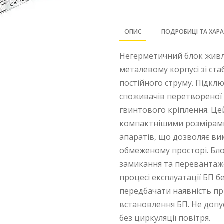
ОПИС
ПОДРОБИЦІ ТА ХАР
Негерметичний блок живл
металевому корпусі зі ст
постійного струму. Підкл
споживачів перетвореної
гвинтового кріплення. Це
компактнішими розмірами 
апаратів, що дозволяє ви
обмеженому просторі. Бл
замикання та перевантаж
процесі експлуатації БП 
передбачати наявність при
встановлення БП. Не доп
без циркуляції повітря.