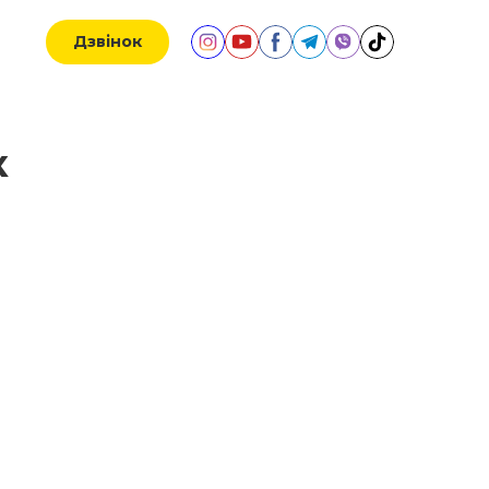
Дзвінок
к